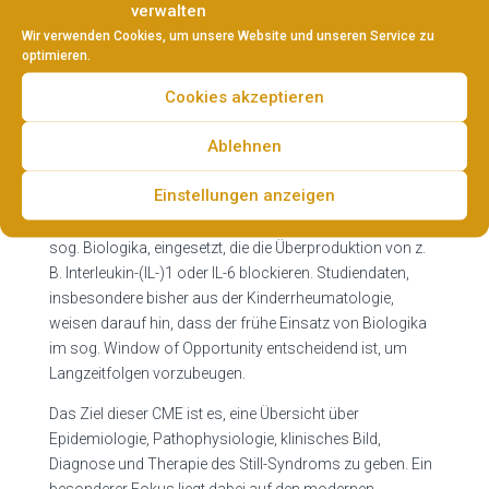
und Genexpressionsprofile beider Entitäten in großen
verwalten
Teilen übereinstimmen. Zu den typischen klinischen
Wir verwenden Cookies, um unsere Website und unseren Service zu
optimieren.
Symptomen zählen tägliche Fieberschübe,
Hautausschläge sowie Arthralgie oder Arthritis.
Cookies akzeptieren
Während das Still-Syndrom in der Vergangenheit initial
Ablehnen
häufig mit nichtsteroidalen Antirheumatika (NSAR),
Glukokortikoiden und synthetic Disease-Modifying Anti-
Einstellungen anzeigen
Rheumatic Drugs (sDMARD) behandelt wurde, werden
heutzutage immer häufiger biological DMARD (bDMARD),
sog. Biologika, eingesetzt, die die Überproduktion von z.
B. Interleukin-(IL-)1 oder IL-6 blockieren. Studiendaten,
insbesondere bisher aus der Kinderrheumatologie,
weisen darauf hin, dass der frühe Einsatz von Biologika
im sog. Window of Opportunity entscheidend ist, um
Langzeitfolgen vorzubeugen.
Das Ziel dieser CME ist es, eine Übersicht über
Epidemiologie, Pathophysiologie, klinisches Bild,
Diagnose und Therapie des Still-Syndroms zu geben. Ein
besonderer Fokus liegt dabei auf den modernen