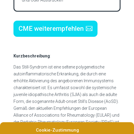
CME weiterempfehlen
Kurzbeschreibung
:
Das Still-Syndrom ist eine seltene polygenetische
autoinflammatorische Erkrankung, die durch eine
erhöhte Aktivierung des angeborenen Immunsystems
charakterisiert ist. Es umfasst sowohl die systemische
juvenile idiopathische Arthritis (SJIA) als auch die adulte
Form, die sogenannte Adult-onset Still’s Disease (AoSD).
Gemäß den aktuellen Empfehlungen der European
Alliance of Associations for Rheumatology (EULAR) und
der Pediatric Rheumatology European Society (PReS) ist
diese Unterscheidung jedoch obsolet, da Symptomatik
Cookie-Zustimmung