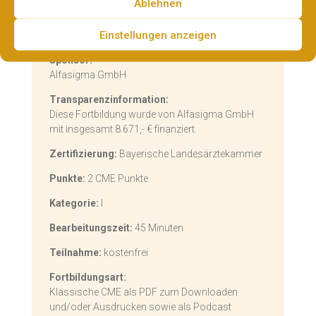
Ablehnen
Gültigkeit:
27.10.2025-27.10.2026
Einstellungen anzeigen
VNR:
2760909014801370016
Sponsor:
Alfasigma GmbH
Transparenzinformation:
Diese Fortbildung wurde von Alfasigma GmbH
mit insgesamt 8.671,- € finanziert.
Zertifizierung:
Bayerische Landesärztekammer
Punkte:
2 CME Punkte
Kategorie:
I
Bearbeitungszeit:
45 Minuten
Teilnahme:
kostenfrei
Fortbildungsart:
Klassische CME als PDF zum Downloaden
und/oder Ausdrucken sowie als Podcast