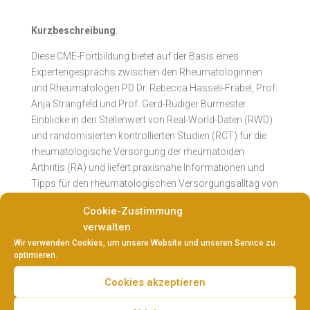
Kurzbeschreibung
:
Diese CME-Fortbildung bietet auf der Basis eines
Expertengesprächs zwischen den Rheumatologinnen
und Rheumatologen PD Dr. Rebecca Hasseli-Fräbel, Prof.
Anja Strangfeld und Prof. Gerd-Rüdiger Burmester
Einblicke in den Stellenwert von Real-World-Daten (RWD)
und randomisierten kontrollierten Studien (RCT) für die
rheumatologische Versorgung der rheumatoiden
Arthritis (RA) und liefert praxisnahe Informationen und
Tipps für den rheumatologischen Versorgungsalltag von
RA-Patientinnen und -Patienten.
Cookie-Zustimmung
verwalten
Wir verwenden Cookies, um unsere Website und unseren Service zu
Autoren:
optimieren.
Prof. Dr. med. Gerd Burmester
Cookies akzeptieren
Prof. Dr. med. Anja Strangfeld
Priv. Doz. Dr. med. Rebecca Hasseli-Fräbel