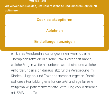
verwalten
komplexe chronische Erkrankung, deren Versorgung
Wir verwenden Cookies, um unsere Website und unseren Service zu
auch im Zeitalter moderner Therapien medizinische,
optimieren.
psychosoziale und organisatorische
Cookies akzeptieren
Herausforderungen mit sich bringt. Ziel dieser CME-
Fortbildung ist es, zentrale Entwicklungen der
Ablehnen
SMA‑Versorgung verständlich darzustellen und die
Bedeutung des frühen Therapiebeginns, der sich
Einstellungen anzeigen
wandelnden Phänotypen sowie der anhaltenden
Krankheitslast zu beleuchten. Die Teilnehmenden sollen
ein klares Verständnis dafür gewinnen, wie moderne
Therapieansätze die klinische Praxis verändert haben,
welche Fragen weiterhin unbeantwortet sind und welche
Anforderungen sich daraus jetzt für die Versorgung im
Kindes‑, Jugend‑ und Erwachsenenalter ergeben. Damit
soll diese Fortbildung eine fundierte Grundlage für eine
zeitgemäße, patientenzentrierte Betreuung von Menschen
mit SMA schaffen.