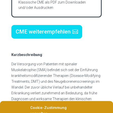
Klassische CME als PDF zum Downloaden
und/oder Ausdrucken
CME weiterempfehlen
Kurzbeschreibung
:
Die Versorgung von Patienten mit spinaler
Muskelatrophie (SMA) befindet sich seit der Einführung
krankheitsmodifizierender Therapien (Disease-Modifying
Treatments; DMT) und des Neugeborenenscreenings im
Wandel. Der zuvor übliche Verlauf bei unbehandelter
Erkrankung verliert zunehmend an Bedeutung, da frühe
Diagnosen und wirksame Therapien den klinischen
Phänotyp verändern und die Prognose vieler Patienten
Cookie-Zustimmung
erheblich verbessern. Gleichzeitig bleibt die SMA eine